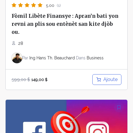
5.00
(1)
Fòmil Libète Finansye : Apran’n bati yon
revni an plis sou entènèt san kite djòb
ou.
28
Par
Ing Hans Th. Beauchard
Dans
Business
Ajoute
599,00
$
149,00
$
Le
Le
prix
prix
initial
actuel
était :
est :
60,00 $.
19,00 $.