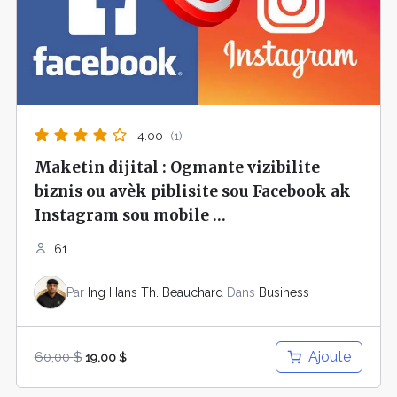
4.00
(1)
Maketin dijital : Ogmante vizibilite
biznis ou avèk piblisite sou Facebook ak
Instagram sou mobile
61
Par
Ing Hans Th. Beauchard
Dans
Business
Ajoute
60,00
$
19,00
$