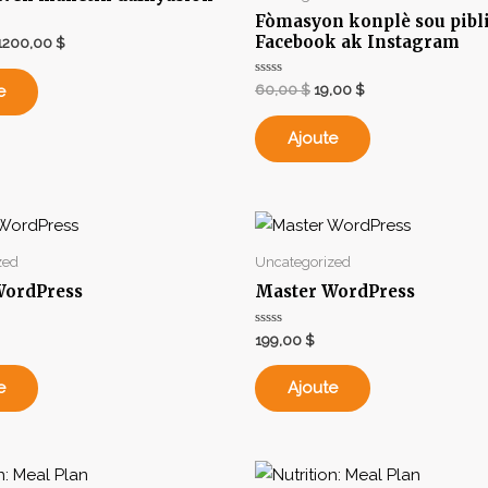
Fòmasyon konplè sou pibli
Facebook ak Instagram
1200,00
$
Note
60,00
$
19,00
$
e
0
sur
5
Ajoute
zed
Uncategorized
WordPress
Master WordPress
Note
199,00
$
0
sur
5
e
Ajoute