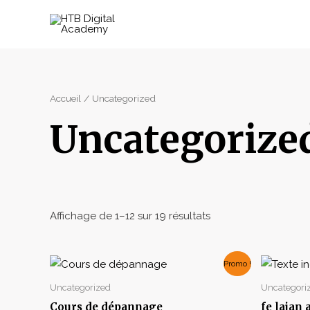
Aller
au
contenu
Accueil
/ Uncategorized
Uncategorize
Affichage de 1–12 sur 19 résultats
Le
Le
Promo !
prix
prix
initial
actuel
i
Uncategorized
Uncategori
était :
est :
é
Cours de dépannage
fe lajan
50,00 $.
14,99 $.