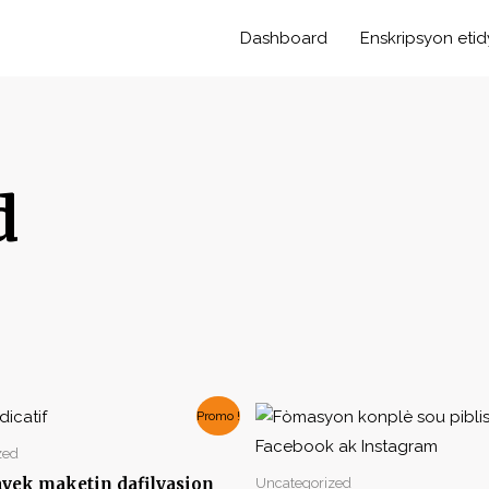
Dashboard
Enskripsyon eti
d
Le
Le
Le
Le
Promo !
prix
prix
prix
prix
nitial
actuel
initial
actuel
zed
tait :
est :
était :
est :
 avek maketin dafilyasion
Uncategorized
1700,00 $.
1200,00 $.
60,00 $.
19,00 $.