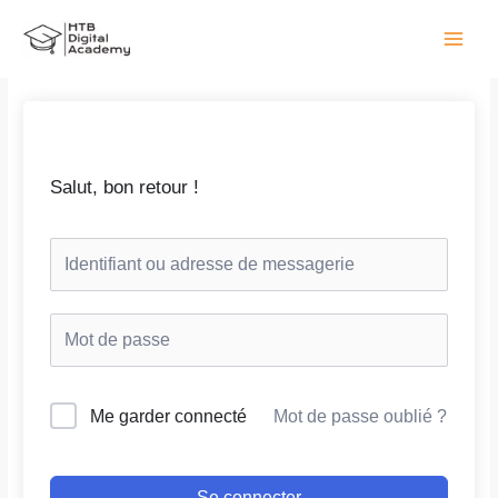
Aller
Main
au
Menu
contenu
Salut, bon retour !
Me garder connecté
Mot de passe oublié ?
Se connecter