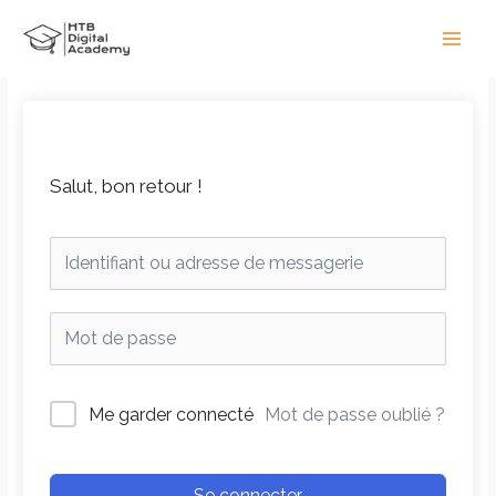
Aller
Main
au
Men
contenu
Salut, bon retour !
Me garder connecté
Mot de passe oublié ?
Se connecter