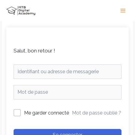
Aller
Main
au
Men
contenu
Salut, bon retour !
Me garder connecté
Mot de passe oublié ?
Se connecter