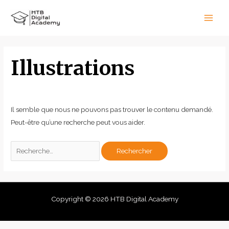
Aller
Main
au
Men
contenu
Rechercher :
Illustrations
Il semble que nous ne pouvons pas trouver le contenu demandé.
Peut-être qu’une recherche peut vous aider.
Copyright © 2026 HTB Digital Academy